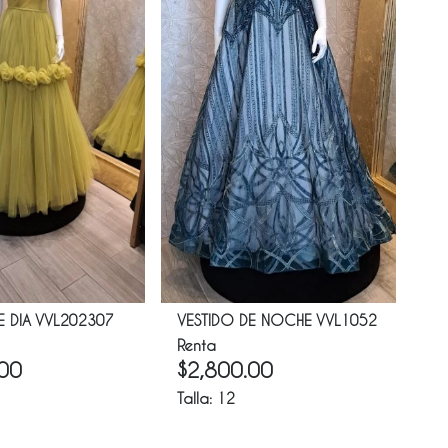
E DIA VVL202307
VESTIDO DE NOCHE VVL1052
VE
Renta
Re
.00
$
2,800.00
$
Talla:
12
Tal