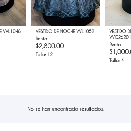
E VVL1046
VESTIDO DE NOCHE VVL1052
VESTIDO 
VVC2620
Renta
Renta
$
2,800.00
$
1,000
Talla:
12
Talla:
4
No se han encontrado resultados.