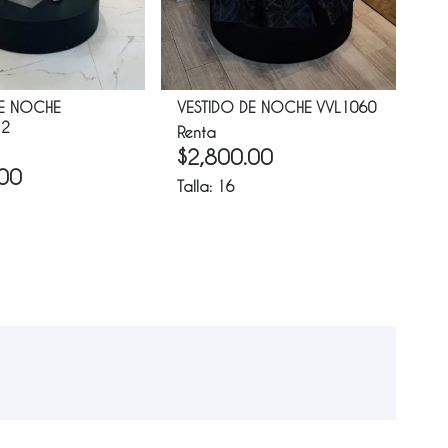
DE NOCHE
VESTIDO DE NOCHE VVL1060
VE
12
VV
Renta
Re
$
2,800.00
.00
$
Talla:
16
Tal