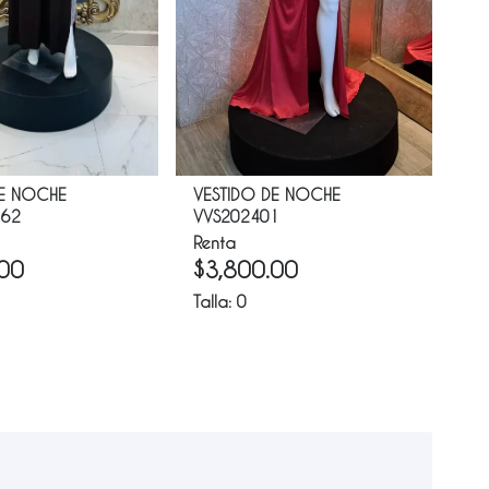
DE NOCHE
VESTIDO DE NOCHE
VE
62
VVS202401
Re
Renta
$
.00
$
3,800.00
Tal
Talla:
0