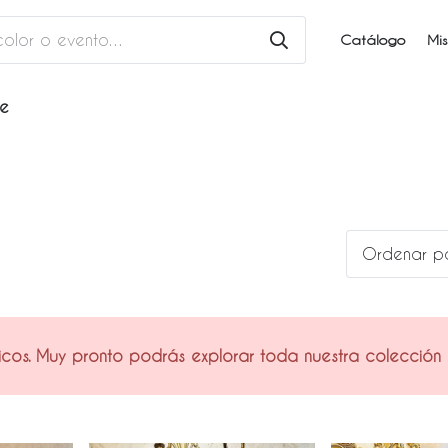
Catálogo
Mis
he
os. Muy pronto podrás explorar toda nuestra colección e