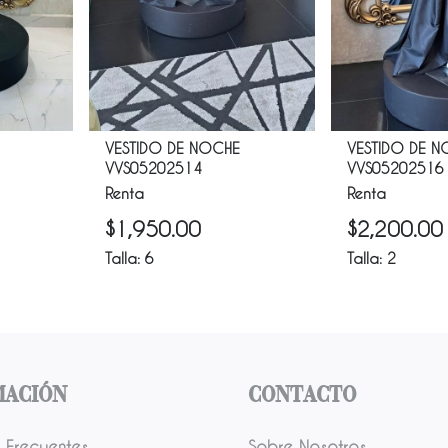
VESTIDO DE NOCHE
VESTIDO DE 
VVS05202514
VVS05202516
Renta
Renta
$
1,950.00
$
2,200.00
Talla:
6
Talla:
2
mación
Contacto
 Frecuentes
Sobre Nosotros